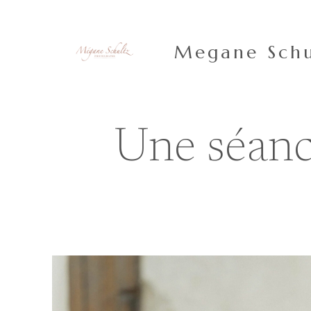
Aller
au
contenu
Megane Schu
Une séanc