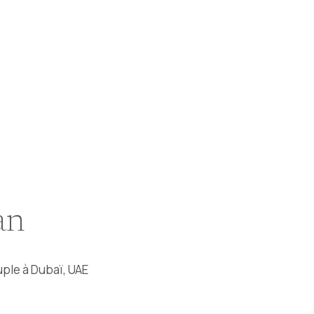
an
ple à Dubaï, UAE