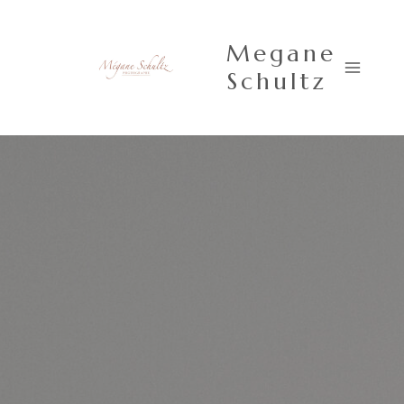
Aller
au
Megane
contenu
Schultz